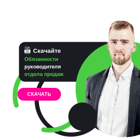
Скачайте
15 способов
удержать
и усилить результат
в кризис
СКАЧАТЬ