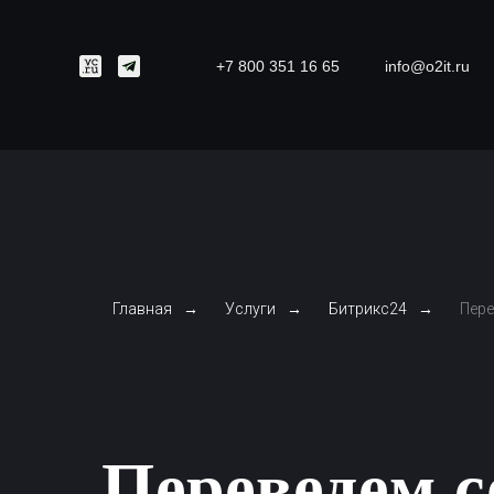
+7 800 351 16 65
info@o2it.ru
Главная
→
Услуги
→
Битрикс24
→
Пере
Переведем с