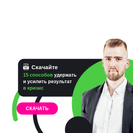
Скачайте
Чек-лист
«Критерии
для кандидатов
на позицию менеджера
по продажам»
СКАЧАТЬ