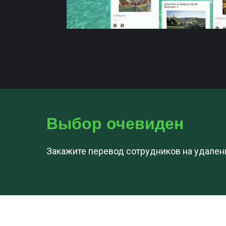
Выбор очевиден
Скачайте
Закажите перевод сотрудников на удален
ТОП 9 ошибок
в продажах
по телефону
СКАЧАТЬ