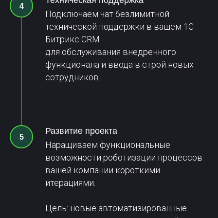
Техническая поддержка
Подключаем чат безлимитной
технической поддержки в вашем 1С
Битрикс CRM
+7 800 351 16 65
для обслуживания внедренного
info@o2it.ru
функционала и ввода в строй новых
сотрудников.
Санкт-Петербург, ул.
Некрасова, д. 29, лит. А, пом.
1-Н, офис 16-11
Развитие проекта
Политика конфиденциальности
Наращиваем функциональные
Услуги
О компании
Кейсы
возможности роботизации процессов
вашей компании короткими
Битрикс24
Новости
Работа в o2
итерациями.
Контакты
Блог
Цель: новые автоматизированные
o2it.ru, интегратор Битрикс24