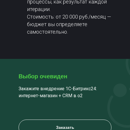
процессы, как результат каждой
ИП Башкатов К.Ю.
итерации.
ИНН: 253813800221, ОГРНИП: 320784700004310
ул. Некрасова, д. 29, лит. А, пом. 1-Н, офис 16-11
Стоимость: от 20 000 руб./месяц —
Россия, Санкт-Петербург, 195220
бюджет вы определяете
самостоятельно.
Сделано в «Клинике
доброго маркетолога»
Выбор очевиден
Закажите внедрение 1С-Битрикс24:
интернет-магазин + CRM в o2
Заказать