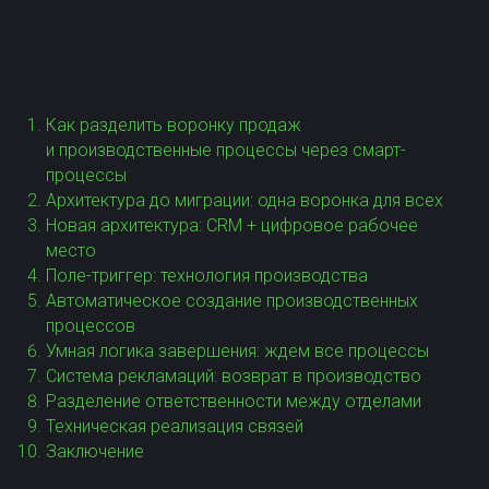
посменных дежурств и обработки
входящих заявок для агентства
элитной недвижимости с помощью
бизнес-процессов Битрикс24
Как разделить воронку продаж
и производственные процессы через смарт-
процессы
Хочу также
Архитектура до миграции: одна воронка для всех
Новая архитектура: CRM + цифровое рабочее
место
► Смотреть видеообзор
Поле-триггер: технология производства
Автоматическое создание производственных
процессов
Умная логика завершения: ждем все процессы
Система рекламаций: возврат в производство
Разделение ответственности между отделами
Техническая реализация связей
Заключение