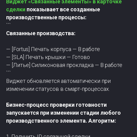
Виджет «Связанные элементы» в карточке
+7 800 351 16 65
сделки
показывает все созданные
info@o2it.ru
производственные процессы:
```
Связанные производства:
Санкт-Петербург, ул.
Некрасова, д. 29, лит. А, пом.
1-Н, офис 16-11
— [Fortus] Печать корпуса — В работе
— [SLA] Печать крышки — Готово
Политика конфиденциальности
— [Литье] Силиконовая прокладка — В работе
```
Услуги
О компании
Кейсы
Виджет обновляется автоматически при
Битрикс24
Новости
Работа в o2
изменении статусов в смарт-процессах.
Контакты
Блог
Бизнес-процесс проверки готовности
o2it.ru, интегратор Битрикс24
запускается при изменении стадии любого
ИП Башкатов К.Ю.
производственного элемента. Алгоритм:
ИНН: 253813800221, ОГРНИП: 320784700004310
ул. Некрасова, д. 29, лит. А, пом. 1-Н, офис 16-11
Россия, Санкт-Петербург, 195220
1. Получить ID связанной сделки