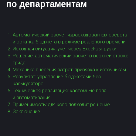
посменных дежурств и обработки
входящих заявок для агентства
элитной недвижимости с помощью
бизнес-процессов Битрикс24
Автоматический расчет израсходованных средств
и остатка бюджета в режиме реального времени
Исходная ситуация: учет через Excel-выгрузки
Хочу также
Решение: автоматический расчет в верхней строке
грида
Механика внесения затрат: привязка к источникам
► Смотреть видеообзор
Результат: управление бюджетами без
калькулятора
Техническая реализация: кастомные поля
и автоматизация
Применимость: для кого подходит решение
Заключение